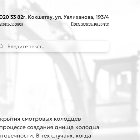
 020 33 82
г. Кокшетау, ул. Уалиханова, 193/4
казать звонок
Посмотреть ка карте
pe 2 or more characters for results.
крытия смотровых колодцев
 процессе создания днища колодца
овечности. В тех случаях, когда