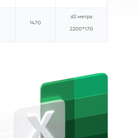
d2 метра
1470
2200*170